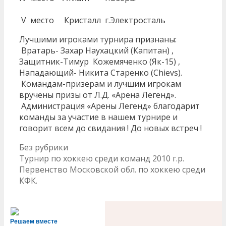
V место Кристалл г.Электросталь
Лучшими игроками турнира признаны:
Вратарь- Захар Наухацкий (Капитан) ,
Защитник-Тимур Кожемяченко (Як-15) ,
Нападающий- Никита Старенко (Chievs).
Командам-призерам и лучшим игрокам
вручены призы от Л.Д. «Арена Легенд».
Администрация «Арены Легенд» благодарит
команды за участие в нашем турнире и
говорит всем до свидания ! До новых встреч !
Рубрики
Без рубрики
Навигация
Турнир по хоккею среди команд 2010 г.р.
записи
Первенство Московской обл. по хоккею среди
КФК.
Решаем вместе