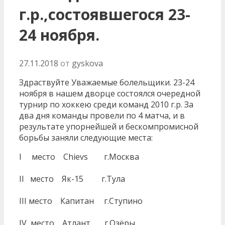
г.р.,состоявшегося 23-
24 ноября.
27.11.2018
от
gyskova
Здраствуйте Уважаемые болельщики. 23-24
ноября в нашем дворце состоялся очередной
турнир по хоккею среди команд 2010 г.р. За
два дня команды провели по 4 матча, и в
результате упорнейшей и бескомпромисной
борьбы заняли следующие места:
I место Chievs г.Москва
II место Як-15 г.Тула
III место Капитан г.Ступино
IV место Атлант г.Озёры