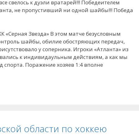
все свелось к дуэли вратарей!!! Победеителем
анта, не пропустивший ни одной шайбы!!! Победа
 ХК «Серная Звезда» В этом матче безусловным
онтроль шайбы, обилие обостряющих передач,
присутствовало у соперника. Игроки «Атланта» из
аливались к индивидаульным действиям, а как мы
д спорта. Поражение хозяев 1:4 вполне
ской области по хоккею