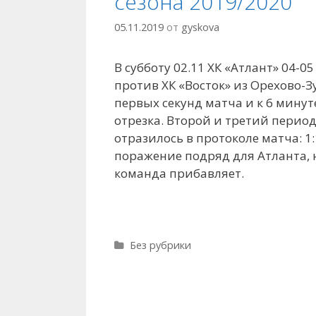
сезона 2019/2020
05.11.2019
от
gyskova
В субботу 02.11 ХК «Атлант» 04-
против ХК «Восток» из Орехово-З
первых секунд матча и к 6 минуте
отрезка. Второй и третий перио
отразилось в протоколе матча: 1:
поражение подряд для Атланта, н
команда прибавляет.
Рубрики
Без рубрики