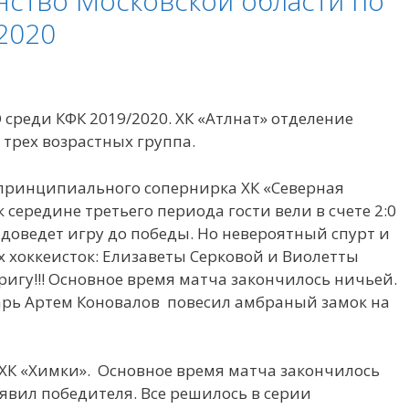
нство Московской области по
2020
среди КФК 2019/2020. ХК «Атлнат» отделение
 трех возрастных группа.
л принципиального сопернирка ХК «Северная
 середине третьего периода гости вели в счете 2:0
к доведет игру до победы. Но невероятный спурт и
 хоккеисток: Елизаветы Серковой и Виолетты
игу!!! Основное время матча закончилось ничьей.
арь Артем Коновалов повесил амбраный замок на
л ХК «Химки». Основное время матча закончилось
явил победителя. Все решилось в серии