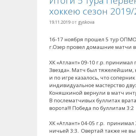
Итоги 5 тура Перве
хоккею сезон 2019/
19.11.2019
от
gyskova
16-17 ноября прошел 5 тур ОПМО 
г.Озер провел домашние матчи в
ХК «Атлант» 09-10 г.р. принима
Звезда». Матч был тяжелейшим, к
и по игре казалось, что соперни
индивидуальное мастерство двух
Коняшкиной вернули в матч интр
В послематчивых буллитах врат
ворота!!! Победа по буллитам 3:2
ХК «Атлант» 04-05 г.р. принима
ничьей 3:3. Овертай также не вы