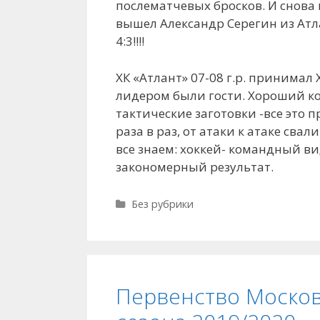
послематчевых бросков. И снова 
вышел Александр Серегин из Атл
4:3!!!!
ХК «Атлант» 07-08 г.р. принимал
лидером были гости. Хороший к
тактические заготовки -все это 
раза в раз, от атаки к атаке св
все знаем: хоккей- командный ви
закономерный результат.
Рубрики
Без рубрики
Первенство Москов