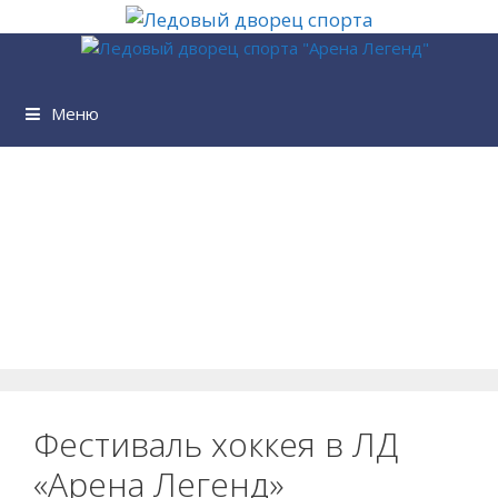
Перейти
к
содержимому
Меню
Фестиваль хоккея в ЛД
«Арена Легенд»