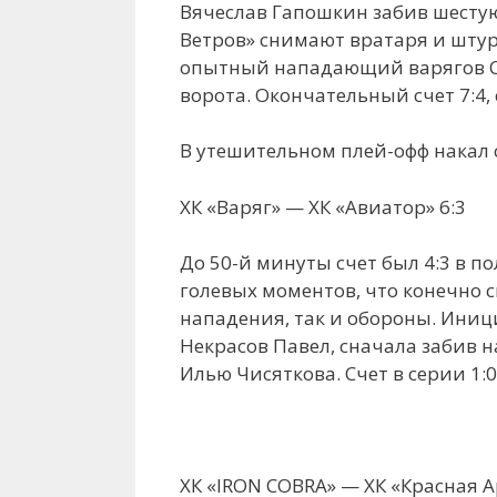
Вячеслав Гапошкин забив шестую
Ветров» снимают вратаря и штурм
опытный нападающий варягов Се
ворота. Окончательный счет 7:4, 
В утешительном плей-офф накал 
ХК «Варяг» — ХК «Авиатор» 6:3
До 50-й минуты счет был 4:3 в п
голевых моментов, что конечно с
нападения, так и обороны. Иниц
Некрасов Павел, сначала забив н
Илью Чисяткова. Счет в серии 1:0
ХК «IRON COBRA» — ХК «Красная 