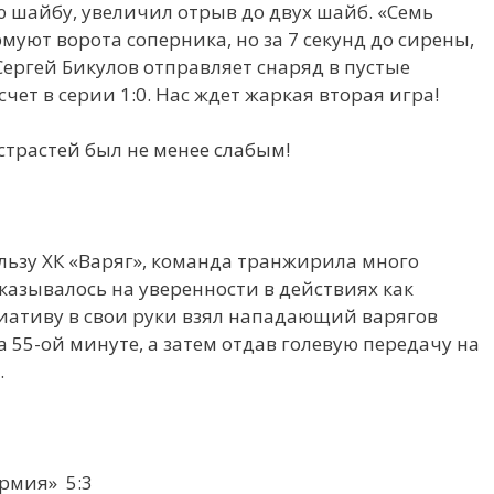
 шайбу, увеличил отрыв до двух шайб. «Семь
уют ворота соперника, но за 7 секунд до сирены,
ргей Бикулов отправляет снаряд в пустые
счет в серии 1:0. Нас ждет жаркая вторая игра!
страстей был не менее слабым!
ользу ХК «Варяг», команда транжирила много
казывалось на уверенности в действиях как
иативу в свои руки взял нападающий варягов
а 55-ой минуте, а затем отдав голевую передачу на
.
Армия» 5:3