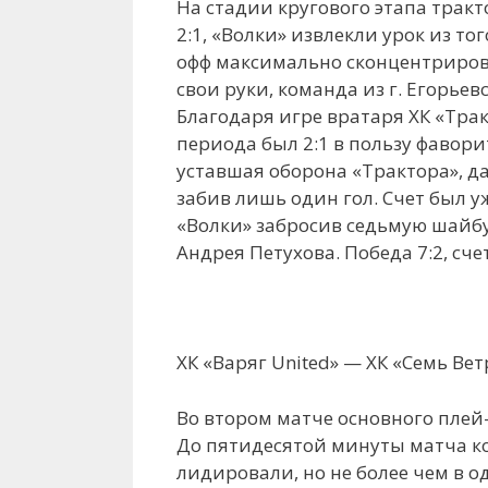
На стадии кругового этапа трак
2:1, «Волки» извлекли урок из т
офф максимально сконцентриров
свои руки, команда из г. Егорь
Благодаря игре вратаря ХК «Тра
периода был 2:1 в пользу фавори
уставшая оборона «Трактора», д
забив лишь один гол. Счет был у
«Волки» забросив седьмую шайбу
Андрея Петухова. Победа 7:2, счет
ХК «Варяг United» — ХК «Семь Вет
Во втором матче основного плей
До пятидесятой минуты матча к
лидировали, но не более чем в о