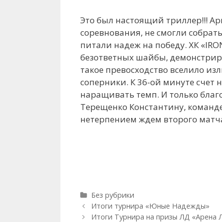
Это был настоящий триллер!!! А
соревнования, не смогли собрать
питали надеж на победу. ХК «IR
безответных шайбы, демонстрир
такое превосходство вселило из
соперники. К 36-ой минуте счет 
наращивать темп. И только благ
Терещенко Константину, команде 
нетерпением ждем второго матча
Рубрики
Без рубрики
Навигация
Итоги турнира «Юные Надежды»
записи
Итоги Турнира на призы ЛД «Арена Л