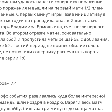
тористам удалось нанести сопернику поражение
ого поражения и вышли на первый матч 1/2 плей-
анные. С первых минут игры, взяв инициативу в
евска методично проводила опаснейшие атаки.
ктор» Владимира Ермошкина, счет после первого
та. Во втором отрезке матча, основательно
ала сбой и пропустила четыре шайбы с добивания,
же 6:2. Третий период не принес обилие голов.
, не позволили сопернику распечатать ворота
 в серии 1:0.
ров» 7:4
-офф события развивались куда более интересно!
оманды шли ноздря в ноздрю. Варяги весь матч
дну шайбу. Лишь за три минуты до конца матча,