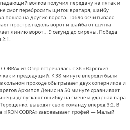
ападающий волков получил передачу на пятак и
 не смог перебросить щиток вратаря, шайбу
ка пошла на другие ворота. Табло осчитывало
лает прострел вдоль ворот и шайба от щитка
кает линию ворот… 9 секунд до сирены. Победа
 2:1.
COBRA» из Озёр встречалась с ХК «Варяг»из
 как и предедущий. К 38 минуте впереди были
 в сольном проходе обыгрывает двух соперников и
варягов Архипов Денис на 50 минуте сравнивает
омнецы допускают ошибку на смене и ударная пара
ерещенко, выводят свою команду вперед 3:2. В
да «IRON COBRA» завоевывает трофей — Малый