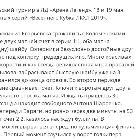
кий турнир в ЛД «Арена Легенд». 18 и 19 мая
ных серий «Весеннего Кубка ЛКХЛ 2019».
олки» из Егорьевска сражались с Коломенскими
е двух матчей счет в серии 1:1, оба матча
дну) шайбу. Соперники безусловно достойные друг
но под копирку предедущих игр. Много красивых
корости и как всегда великолепная игра вратарей.
ылова, забрасывают быструю шайбу уже на 3
хранился до конца отрезка. Во втором периоде
ене сравнивает счет. Ключи к воротам друг друга
льного отрезка матча. И ждать пришлось 30
ксандр находит свободного Антона Шароенко,
 впереди Варяги, но ровно через две минуты на 53
счет 2:2, казалось нас ждут буллиты. В
 могли вырваться вперед, но кульминация финала
ы. Первый момент случился у ворот голкипера