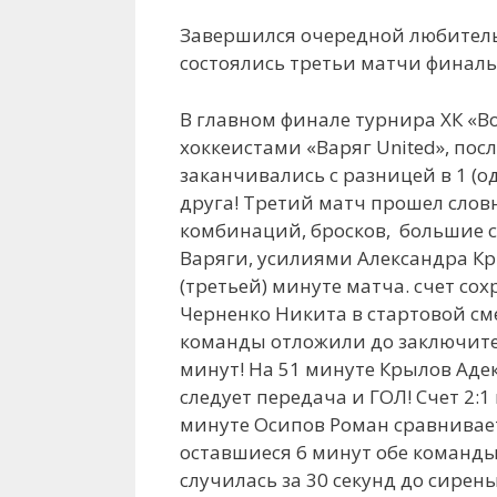
Завершился очередной любительс
состоялись третьи матчи финаль
В главном финале турнира ХК «В
хоккеистами «Варяг United», посл
заканчивались с разницей в 1 (о
друга! Третий матч прошел слов
комбинаций, бросков, большие с
Варяги, усилиями Александра Кр
(третьей) минуте матча. счет со
Черненко Никита в стартовой см
команды отложили до заключите
минут! На 51 минуте Крылов Аде
следует передача и ГОЛ! Счет 2:1
минуте Осипов Роман сравнивает 
оставшиеся 6 минут обе команды
случилась за 30 секунд до сирен