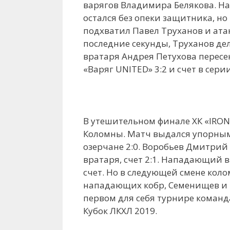
варягов Владимира Белякова. Н
остался без опеки защитника, но
подхватил Павел Труханов и ата
последние секунды, Труханов де
вратаря Андрея Петухова пересе
«Варяг UNITED» 3:2 и счет в серии
В утешительном финале ХК «IRON 
Коломны. Матч выдался упорным
озерчане 2:0. Воробьев Дмитрий
вратаря, счет 2:1. Нападающий 
счет. Но в следующей смене кол
нападающих кобр, Семенищев и Т
первом для себя турнире коман
Кубок ЛКХЛ 2019.