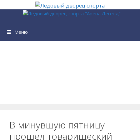
Перейти
к
содержимому
Меню
В минувшую пятницу
прошел товарищеский