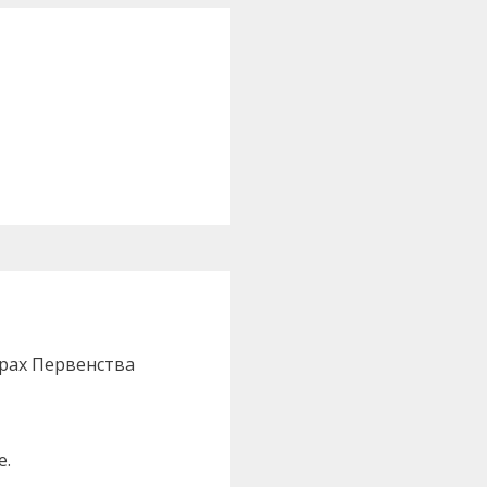
рах Первенства
е.