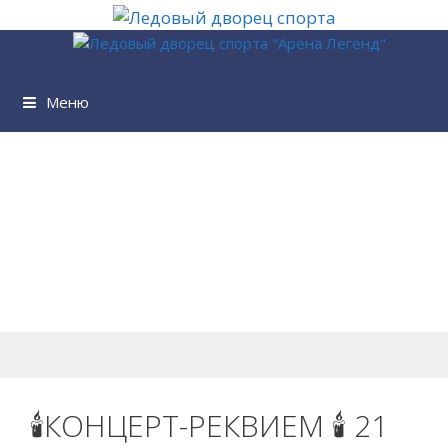
Перейти
к
содержимому
Меню
🕯КОНЦЕРТ-РЕКВИЕМ 🕯 21