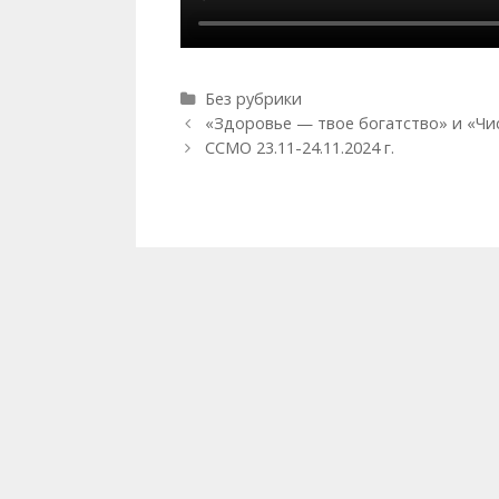
Рубрики
Без рубрики
Навигация
«Здоровье — твое богатство» и «Чи
записи
ССМО 23.11-24.11.2024 г.