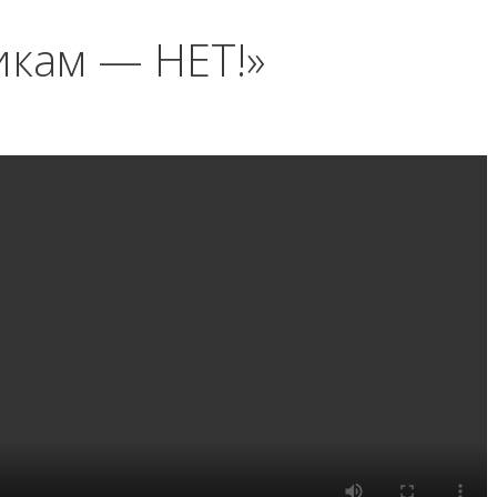
икам — НЕТ!»