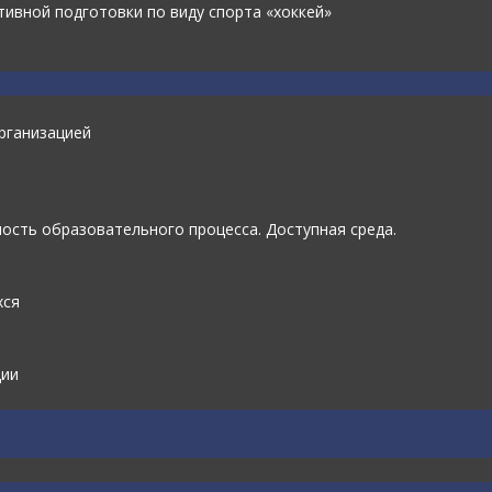
ивной подготовки по виду спорта «хоккей»
рганизацией
ость образовательного процесса. Доступная среда.
хся
ции