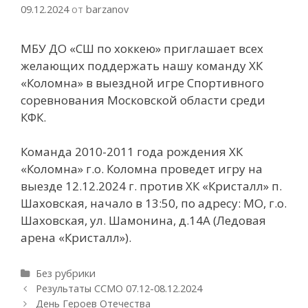
09.12.2024
от
barzanov
МБУ ДО «СШ по хоккею» приглашает всех
желающих поддержать нашу команду ХК
«Коломна» в выездной игре Спортивного
соревнования Московской области среди
КФК.
Команда 2010-2011 года рождения ХК
«Коломна» г.о. Коломна проведет игру на
выезде 12.12.2024 г. против ХК «Кристалл» п.
Шаховская, начало в 13:50, по адресу: МО, г.о.
Шаховская, ул. Шамонина, д.14А (Ледовая
арена «Кристалл»).
Рубрики
Без рубрики
Навигация
Результаты ССМО 07.12-08.12.2024
записи
День Героев Отечества