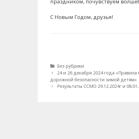
праздником, почувствуем волше
С Новым Годом, друзья!
Рубрики
Без рубрики
Навигация
24 и 26 декабря 2024 года «Правила 
записи
дорожной безопасности зимой детям»
Результаты ССМО 29.12.2024г и 08.01.