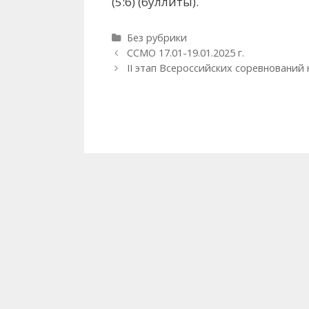
(5:6) (буллиты).
Рубрики
Без рубрики
Навигация
ССМО 17.01-19.01.2025 г.
записи
II этап Всероссийских соревнований