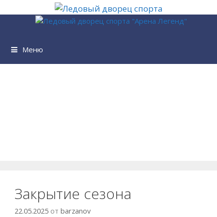
Перейти
к
содержимому
Меню
Закрытие сезона
22.05.2025
от
barzanov