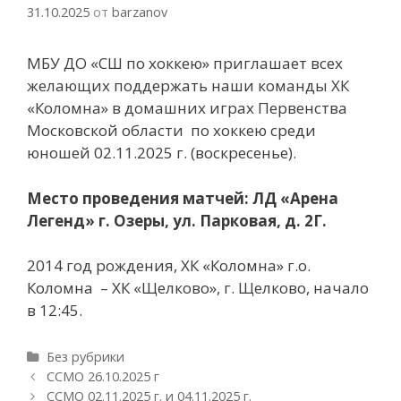
31.10.2025
от
barzanov
МБУ ДО «СШ по хоккею» приглашает всех
желающих поддержать наши команды ХК
«Коломна» в домашних играх Первенства
Московской области по хоккею среди
юношей 02.11.2025 г.
(воскресенье).
Место проведения матчей: ЛД «Арена
Легенд» г. Озеры, ул. Парковая, д. 2Г.
2014 год рождения, ХК «Коломна» г.о.
Коломна – ХК «Щелково», г. Щелково, начало
в 12:45.
Рубрики
Без рубрики
Навигация
ССМО 26.10.2025 г
записи
ССМО 02.11.2025 г. и 04.11.2025 г.