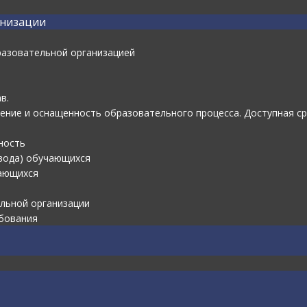
анизации
разовательной организацией
в.
ние и оснащенность образовательного процесса. Доступная ср
ность
евода) обучающихся
чающихся
ельной организации
бования