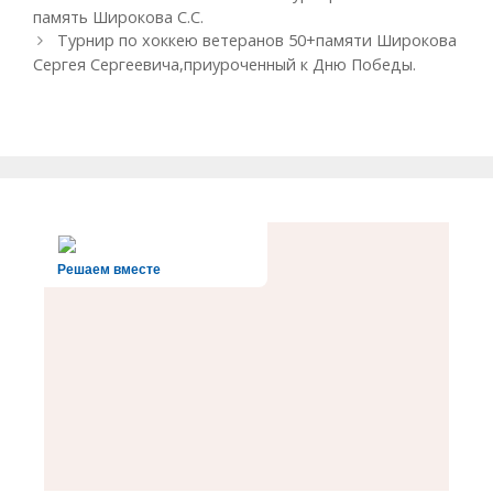
б
а
память Широкова С.С.
р
в
Турнир по хоккею ветеранов 50+памяти Широкова
и
и
Сергея Сергеевича,приуроченный к Дню Победы.
к
г
и
а
ц
и
я
з
а
п
и
Решаем вместе
с
и