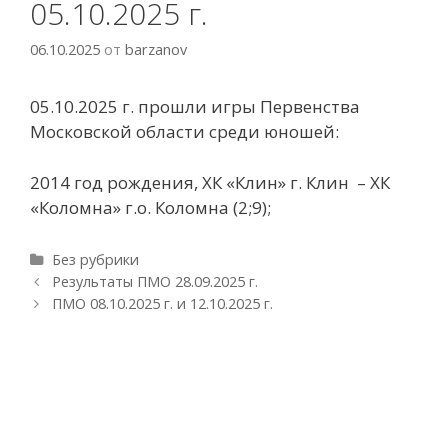
05.10.2025 г.
06.10.2025
от
barzanov
05.10.2025 г. прошли игры Первенства
Московской области среди юношей:
2014 год рождения, ХК «Клин» г. Клин – ХК
«Коломна» г.о. Коломна (2;9);
Р
Без рубрики
у
Н
Результаты ПМО 28.09.2025 г.
б
а
ПМО 08.10.2025 г. и 12.10.2025 г.
р
в
и
и
к
г
и
а
ц
и