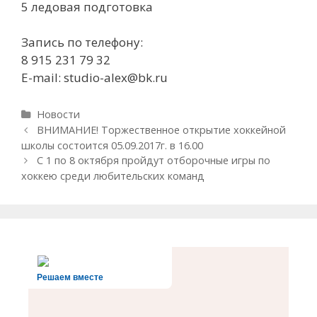
5 ледовая подготовка
Запись по телефону:
8 915 231 79 32
Е-mail: studio-alex@bk.ru
Р
Новости
у
Н
ВНИМАНИЕ! Торжественное открытие хоккейной
б
а
школы состоится 05.09.2017г. в 16.00
р
в
C 1 по 8 октября пройдут отборочные игры по
и
и
хоккею среди любительских команд
к
г
и
а
ц
и
я
з
а
Решаем вместе
п
и