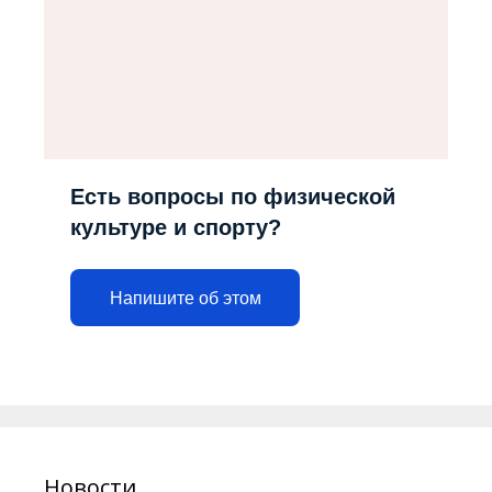
с
и
Есть вопросы по физической
культуре и спорту?
Напишите об этом
Новости