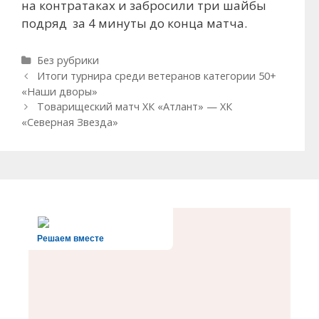
на контратаках и забросили три шайбы
подряд за 4 минуты до конца матча.
Рубрики
Без рубрики
Навигация
Итоги турнира среди ветеранов категории 50+
записи
«Наши дворы»
Товарищеский матч ХК «Атлант» — ХК
«Северная Звезда»
Решаем вместе